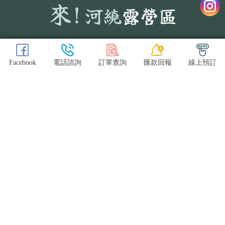
CONTACT
Facebook
電話諮詢
訂單查詢
匯款回報
線上預訂
訂位諮詢：0906497735
訂位諮詢：0906497735
信箱：t30101t@gmail.com
地址：新竹縣尖石鄉玉峰村4鄰玉峰47號
露營區
新竹露營區
尖石鄉露營區
車宿露營區
新竹車宿露營區
關於我們
營區類型
營區守則
預約與付款資訊
線上訂位
營區日常