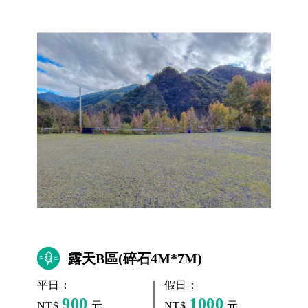
露天B區(碎石4M*7M)
平日：
假日：
900
1000
NT$
元
NT$
元