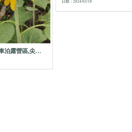
賞櫻露營區,新竹賞櫻露營區
日期：2024/03/18
竹車宿露營,新竹露營場地,
露營景點
車泊露營區,尖石
尖石鄉親子露營區,
露營,尖石鄉露營包
區露營區