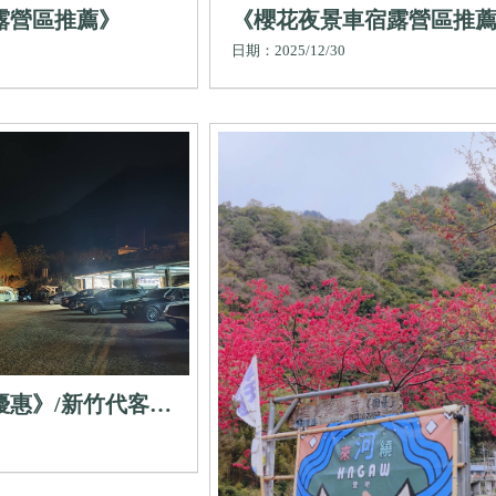
露營區推薦》
《櫻花夜景車宿露營區推
日期：2025/12/30
優惠》/新竹代客搭
竹搭帳服務露營區,
帳篷,尖石鄉車泊服
子露營區