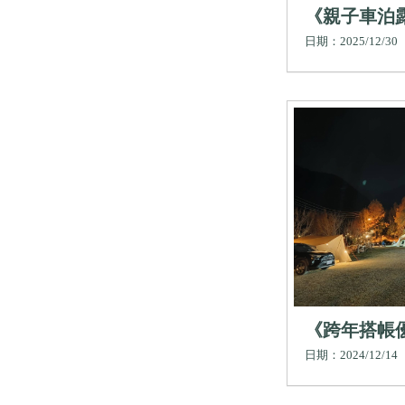
《親子車泊
日期：2025/12/30
《跨年搭帳
帳露營區,新
日期：2024/12/14
新竹代客搭
務,尖石鄉親