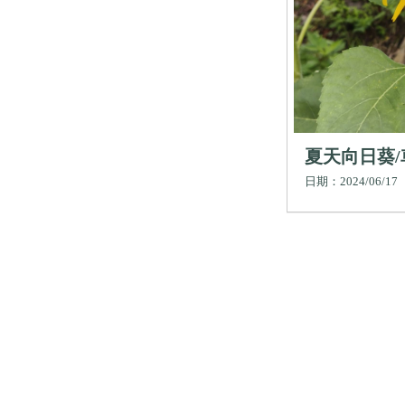
夏天向日葵/
鄉車泊服務,
日期：2024/06/17
尖石鄉團體
場,尖石鄉包