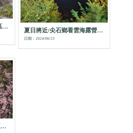
,
夏日將近/尖石鄉看雲海露營
露營
區,尖石鄉高海拔露營區,新竹賞
日期：2024/06/23
邊帳
櫻露營區,尖石鄉搭帳服務露營
區,尖石鄉露營場地
區／