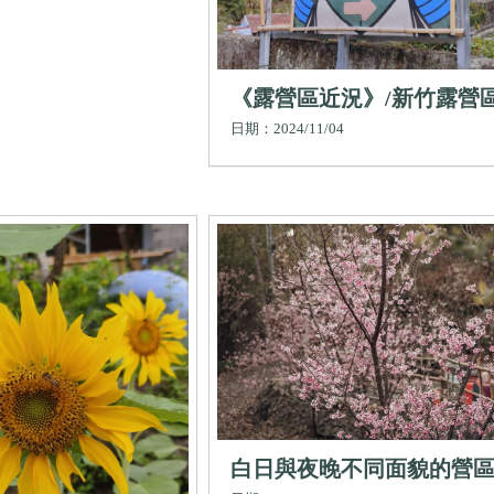
《露營區近況》/新竹露營區
新竹車宿露營區推薦,新竹
日期：2024/11/04
場地,新竹露營景點,新竹車
露營,新竹車邊帳露營區
白日與夜晚不同面貌的營