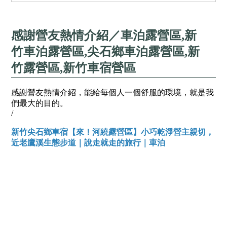
感謝營友熱情介紹／車泊露營區,新
竹車泊露營區,尖石鄉車泊露營區,新
竹露營區,新竹車宿營區
感謝營友熱情介紹，能給每個人一個舒服的環境，就是我
們最大的目的。
/
新竹尖石鄉車宿【來！河繞露營區】小巧乾淨營主親切，
近老鷹溪生態步道｜說走就走的旅行｜車泊
露營區,車宿露營區,新竹車宿露營區,尖石鄉車宿露營區,新竹露營區,尖石鄉露營區,車宿營區,新竹車宿營區,尖石鄉車
宿營區,車宿露營,新竹車宿露營,尖石鄉車宿露營,車宿露營區推薦,新竹車宿露營區推薦,尖石鄉車宿露營區推薦,露營
場地,新竹露營場地,尖石鄉露營場地,露營景點,新竹露營景點,尖石鄉露營景點,露營景點推薦,新竹露營景點推薦,尖石
鄉露營景點推薦,車邊帳露營,新竹車邊帳露營,尖石鄉車邊帳露營,車邊帳露營區,新竹車邊帳露營區,尖石鄉車邊帳露
營區,車邊帳露營區推薦,新竹車邊帳露營區推薦,尖石鄉車邊帳露營區推薦,代客搭帳露營區,新竹代客搭帳露營區,尖
石鄉代客搭帳露營區,代客搭帳露營區推薦,新竹代客搭帳露營區推薦,尖石鄉代客搭帳露營區推薦,搭帳服務露營區,新
竹搭帳服務露營區,尖石鄉搭帳服務露營區,代客搭帳篷,新竹代客搭帳篷,尖石鄉代客搭帳篷,車泊服務,新竹車泊服務,
尖石鄉車泊服務,車泊露營區,新竹車泊露營區,尖石鄉車泊露營區,車泊露營區推薦,新竹車泊露營區推薦,尖石鄉車泊